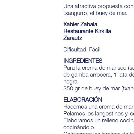
Una atractiva propuesta con
txangurro, el buey de mar.
Xabier Zabala
Restaurante Kirkilla
Zarautz
Dificultad:
Fácil
INGREDIENTES
Para la crema de marisco (s
de gamba arrocera, 1 lata de
negra
350 gr de buey de mar (txang
ELABORACIÓN
Hacemos una crema de maris
Pelamos los langostinos y, 
Elaboramos un relleno coci
cocinándolo.
Colocamos las laminas de la