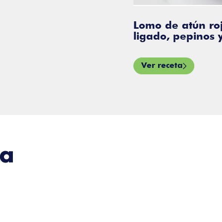
Lomo de atún rojo 
ligado, pepinos y c
Ver receta