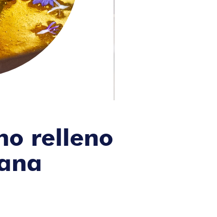
no relleno
cana