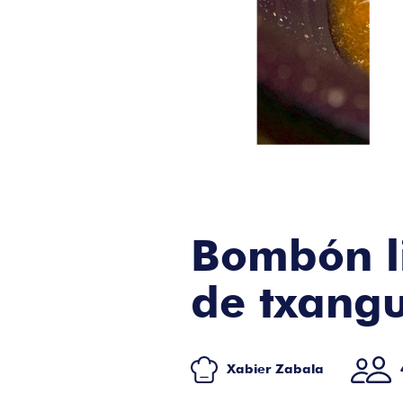
Bombón li
de txangu
Xabier Zabala