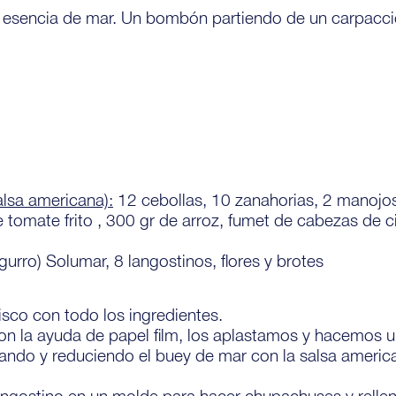
 esencia de mar. Un bombón partiendo de un carpaccio
alsa americana):
12 cebollas, 10 zanahorias, 2 manojos
 tomate frito , 300 gr de arroz, fumet de cabezas de ci
urro) Solumar, 8 langostinos, flores y brotes
co con todo los ingredientes.
con la ayuda de papel film, los aplastamos y hacemos u
nando y reduciendo el buey de mar con la salsa ameri
ngostino en un molde para hacer chupachuses y rellen