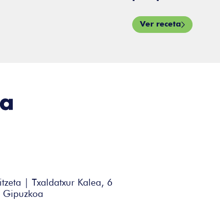
Ver receta
itzeta | Txaldatxur Kalea, 6
| Gipuzkoa