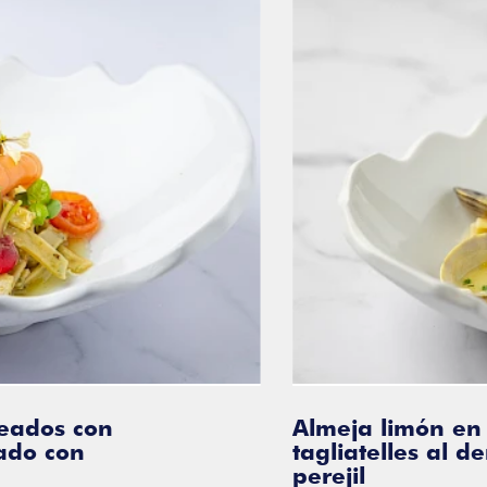
dos con
Almeja limón en sa
 con
tagliatelles al dent
perejil