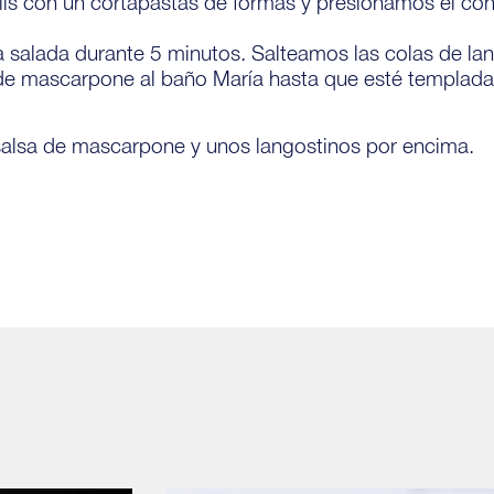
olis con un cortapastas de formas y presionamos el c
a salada durante 5 minutos. Salteamos las colas de lan
a de mascarpone al baño María hasta que esté templada
a salsa de mascarpone y unos langostinos por encima.