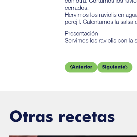
con otra. Cortamos los ravi
cerrados.
Hervimos los raviolis en agu
perejil. Calentamos la sals
Presentación
Servimos los raviolis con l
Anterior
Siguiente
Otras recetas