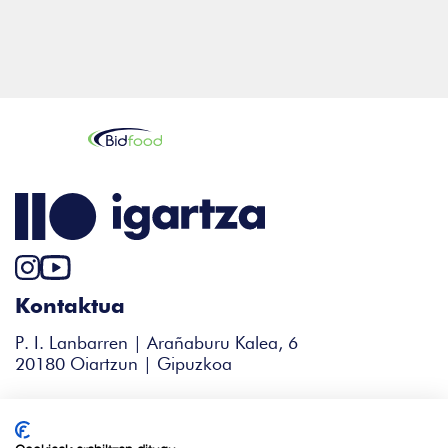
Kontaktua
P. I. Lanbarren | Arañaburu Kalea, 6
20180 Oiartzun | Gipuzkoa
+34 943 344 338
igartza@igartza.com