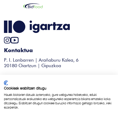
Kontaktua
P. I. Lanbarren | Arañaburu Kalea, 6
20180 Oiartzun | Gipuzkoa
+34 943 344 338
igartza@igartza.com
Cookieak erabiltzen ditugu
Hauek bisitarien datuak aztertzeko, gure webgunea hobetzeko, eduki
pertsonalizatuak erakusteko eta webguneko esperientzia bikaina emateko koka
ditzakegu. Erabiltzen ditugun cookieei buruzko informazio gehiago lortzeko, ireki
Cookie politika
ezarpenak.
Pribatutasun politika