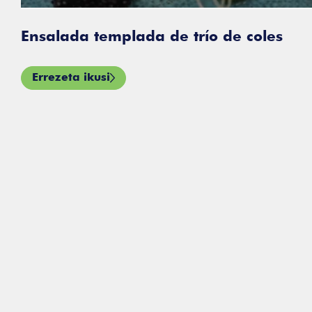
lada templada de trío de coles
ezeta ikusi