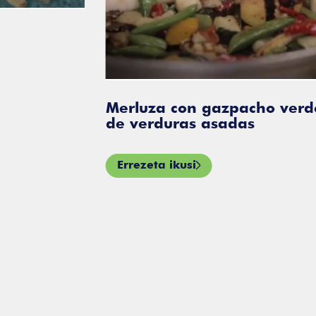
Merluza con gazpacho verde y sal
de verduras asadas
Errezeta ikusi