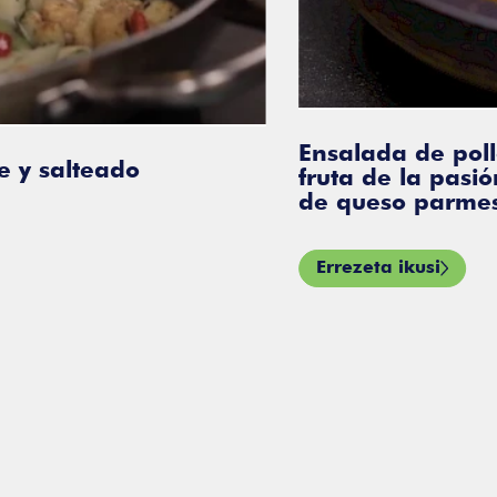
Ensalada de pollo frito
teado
fruta de la pasión, lima,
de queso parmesano
Errezeta ikusi