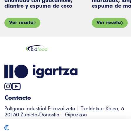
guacamole,
marcadas, langostino y
uma de coco
espuma de mar
Ver receta
Contacto
Polígono Industrial Eskuzaitzeta | Txaldatxur Kalea, 6
20160 Zubieta-Donostia | Gipuzkoa
+34 943 344 338