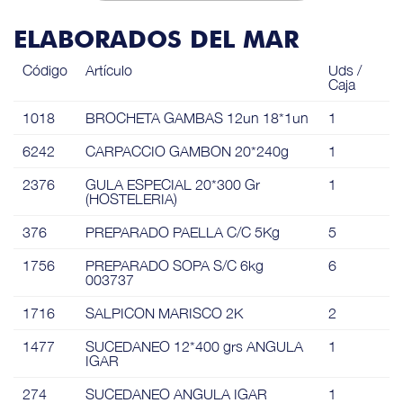
ELABORADOS DEL MAR
Código
Artículo
Uds /
Caja
1018
BROCHETA GAMBAS 12un 18*1un
1
6242
CARPACCIO GAMBON 20*240g
1
2376
GULA ESPECIAL 20*300 Gr
1
(HOSTELERIA)
376
PREPARADO PAELLA C/C 5Kg
5
1756
PREPARADO SOPA S/C 6kg
6
003737
1716
SALPICON MARISCO 2K
2
1477
SUCEDANEO 12*400 grs ANGULA
1
IGAR
274
SUCEDANEO ANGULA IGAR
1