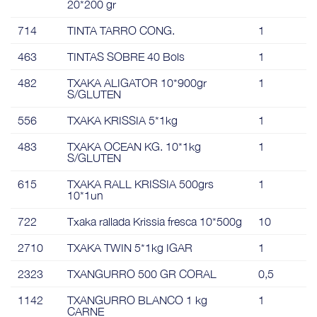
20*200 gr
714
TINTA TARRO CONG.
1
463
TINTAS SOBRE 40 Bols
1
482
TXAKA ALIGATOR 10*900gr
1
S/GLUTEN
556
TXAKA KRISSIA 5*1kg
1
483
TXAKA OCEAN KG. 10*1kg
1
S/GLUTEN
615
TXAKA RALL KRISSIA 500grs
1
10*1un
722
Txaka rallada Krissia fresca 10*500g
10
2710
TXAKA TWIN 5*1kg IGAR
1
2323
TXANGURRO 500 GR CORAL
0,5
1142
TXANGURRO BLANCO 1 kg
1
CARNE