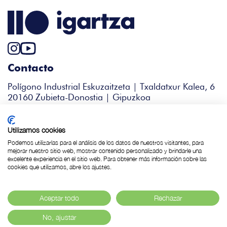
Contacto
Polígono Industrial Eskuzaitzeta | Txaldatxur Kalea, 6
20160 Zubieta-Donostia | Gipuzkoa
+34 943 344 338
igartza@bidfood.es
Utilizamos cookies
Podemos utilizarlas para el análisis de los datos de nuestros visitantes, para
mejorar nuestro sitio web, mostrar contenido personalizado y brindarle una
excelente experiencia en el sitio web. Para obtener más información sobre las
Política de Cookies
cookies que utilizamos, abre los ajustes.
Política de privacidad
Aviso legal
Aceptar todo
Rechazar
© 2024 Igartza S.L.
No, ajustar