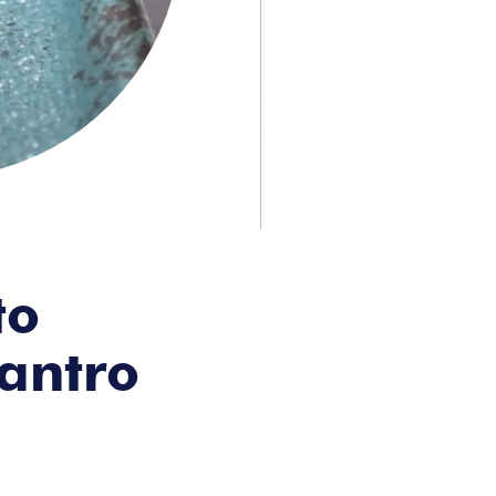
to
lantro