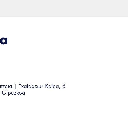
itzeta | Txaldatxur Kalea, 6
| Gipuzkoa