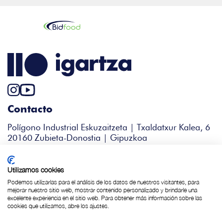
Contacto
Polígono Industrial Eskuzaitzeta | Txaldatxur Kalea, 6
20160 Zubieta-Donostia | Gipuzkoa
+34 943 344 338
igartza@bidfood.es
Utilizamos cookies
Podemos utilizarlas para el análisis de los datos de nuestros visitantes, para
mejorar nuestro sitio web, mostrar contenido personalizado y brindarle una
excelente experiencia en el sitio web. Para obtener más información sobre las
Política de Cookies
cookies que utilizamos, abre los ajustes.
Política de privacidad