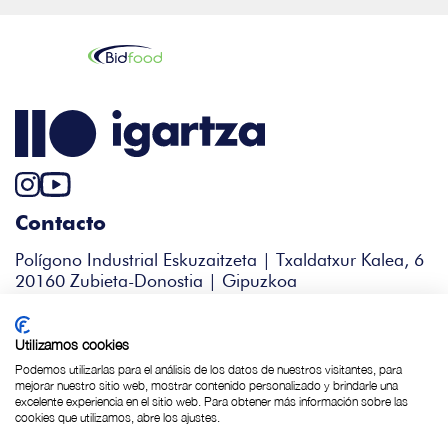
Contacto
Polígono Industrial Eskuzaitzeta | Txaldatxur Kalea, 6
20160 Zubieta-Donostia | Gipuzkoa
+34 943 344 338
igartza@bidfood.es
Utilizamos cookies
Podemos utilizarlas para el análisis de los datos de nuestros visitantes, para
mejorar nuestro sitio web, mostrar contenido personalizado y brindarle una
excelente experiencia en el sitio web. Para obtener más información sobre las
Política de Cookies
cookies que utilizamos, abre los ajustes.
Política de privacidad