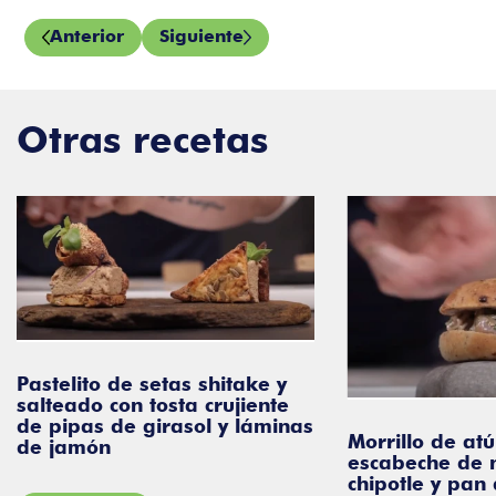
Anterior
Siguiente
Otras recetas
Pastelito de setas shitake y
salteado con tosta crujiente
de pipas de girasol y láminas
Morrillo de atú
de jamón
escabeche de 
chipotle y pan