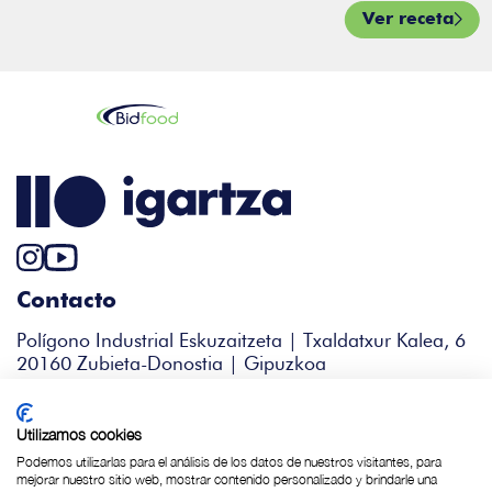
Ver receta
Contacto
Polígono Industrial Eskuzaitzeta | Txaldatxur Kalea, 6
20160 Zubieta-Donostia | Gipuzkoa
+34 943 344 338
igartza@bidfood.es
Utilizamos cookies
Podemos utilizarlas para el análisis de los datos de nuestros visitantes, para
mejorar nuestro sitio web, mostrar contenido personalizado y brindarle una