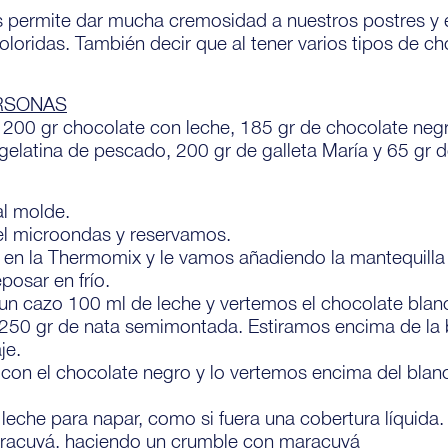
s permite dar mucha cremosidad a nuestros postres y 
oloridas. También decir que al tener varios tipos de ch
ERSONAS
 200 gr chocolate con leche, 185 gr de chocolate negr
 gelatina de pescado, 200 gr de galleta María y 65 gr
l molde.
el microondas y reservamos.
a en la Thermomix y le vamos añadiendo la mantequilla
posar en frío.
 cazo 100 ml de leche y vertemos el chocolate blanco
250 gr de nata semimontada. Estiramos encima de la 
je.
n el chocolate negro y lo vertemos encima del blanco
leche para napar, como si fuera una cobertura líquida.
racuyá, haciendo un crumble con maracuyá