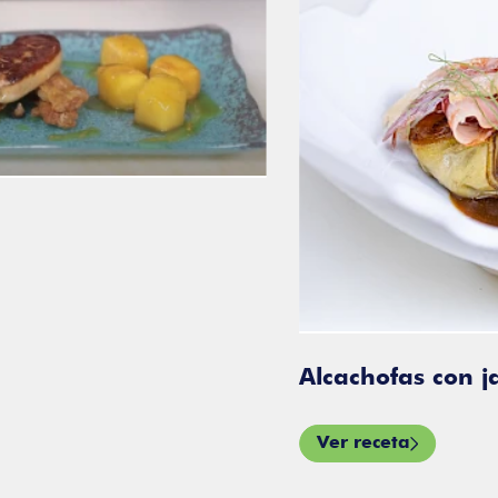
Alcachofas con ja
Ver receta