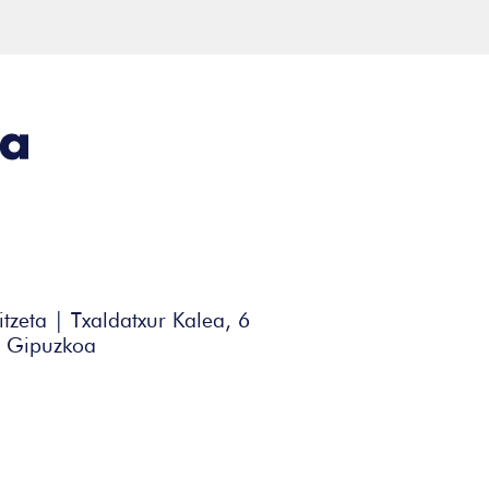
itzeta | Txaldatxur Kalea, 6
| Gipuzkoa