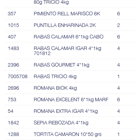
80g TRICIO 4kg
357
PIMIENTO RELL MARISCO 6K
6
1015
PUNTILLA ENHARINADA 2K
2
407
RABAS CALAMAR 6*1kg CABO
6
1483
RABAS CALAMAR IGAR 4*1kg
4
701812
2396
RABAS GOURMET 4*1kg
4
7005708
RABAS TRICIO 4kg
1
2696
ROMANA BIOK 4kg
4
753
ROMANA EXCELENT 6*1kg MARF
6
54
ROMANA EXTRA IGAR 4*1kg
4
1842
SEPIA REBOZADA 4*1kg
4
1288
TORTITA CAMARON 10*50 grs
1