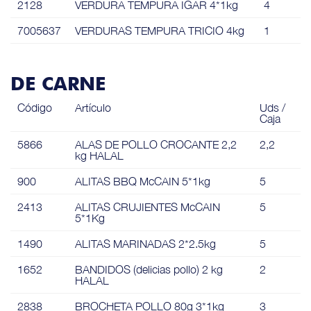
2128
VERDURA TEMPURA IGAR 4*1kg
4
7005637
VERDURAS TEMPURA TRICIO 4kg
1
DE CARNE
Código
Artículo
Uds /
Caja
5866
ALAS DE POLLO CROCANTE 2,2
2,2
kg HALAL
900
ALITAS BBQ McCAIN 5*1kg
5
2413
ALITAS CRUJIENTES McCAIN
5
5*1Kg
1490
ALITAS MARINADAS 2*2.5kg
5
1652
BANDIDOS (delicias pollo) 2 kg
2
HALAL
2838
BROCHETA POLLO 80g 3*1kg
3