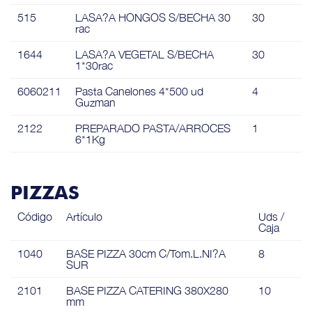
515
LASA?A HONGOS S/BECHA 30
30
rac
1644
LASA?A VEGETAL S/BECHA
30
1*30rac
6060211
Pasta Canelones 4*500 ud
4
Guzman
2122
PREPARADO PASTA/ARROCES
1
6*1Kg
PIZZAS
Código
Artículo
Uds /
Caja
1040
BASE PIZZA 30cm C/Tom.L.NI?A
8
SUR
2101
BASE PIZZA CATERING 380X280
10
mm