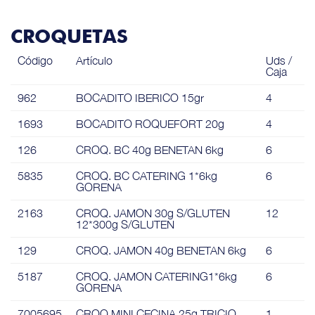
CROQUETAS
Código
Artículo
Uds /
Caja
962
BOCADITO IBERICO 15gr
4
1693
BOCADITO ROQUEFORT 20g
4
126
CROQ. BC 40g BENETAN 6kg
6
5835
CROQ. BC CATERING 1*6kg
6
GORENA
2163
CROQ. JAMON 30g S/GLUTEN
12
12*300g S/GLUTEN
129
CROQ. JAMON 40g BENETAN 6kg
6
5187
CROQ. JAMON CATERING1*6kg
6
GORENA
7005695
CROQ.MINI CECINA 25g TRICIO
1