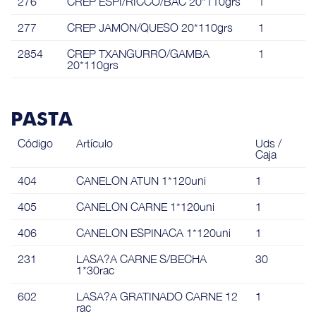
276
CREP ESPI/RICCO/BAC 20*110grs
1
277
CREP JAMON/QUESO 20*110grs
1
2854
CREP TXANGURRO/GAMBA
1
20*110grs
PASTA
Código
Artículo
Uds /
Caja
404
CANELON ATUN 1*120uni
1
405
CANELON CARNE 1*120uni
1
406
CANELON ESPINACA 1*120uni
1
231
LASA?A CARNE S/BECHA
30
1*30rac
602
LASA?A GRATINADO CARNE 12
1
rac