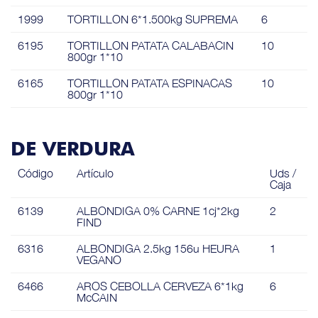
1999
TORTILLON 6*1.500kg SUPREMA
6
6195
TORTILLON PATATA CALABACIN
10
800gr 1*10
6165
TORTILLON PATATA ESPINACAS
10
800gr 1*10
DE VERDURA
Código
Artículo
Uds /
Caja
6139
ALBONDIGA 0% CARNE 1cj*2kg
2
FIND
6316
ALBONDIGA 2.5kg 156u HEURA
1
VEGANO
6466
AROS CEBOLLA CERVEZA 6*1kg
6
McCAIN