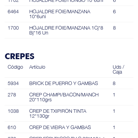
1702
HOJALDRE FOIE/HONGO 10*6uni
6
6464
HOJALDRE FOIE/MANZANA
6
10*6uni
1700
HOJALDRE FOIE/MANZANA 1Cj*8
8
Bj*16 Un
CREPES
Código
Artículo
Uds /
Caja
5934
BRICK DE PUERRO Y GAMBAS
8
278
CREP CHAMPI/BACON/MANCH
1
20*110grs
1038
CREP DE TXIPIRON TINTA
1
12*130gr
610
CREP DE VIEIRA Y GAMBAS
1