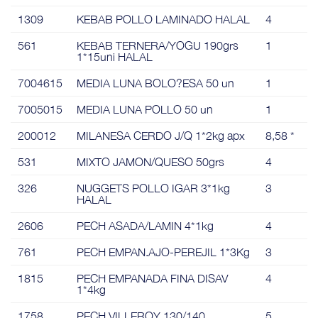
1309
KEBAB POLLO LAMINADO HALAL
4
561
KEBAB TERNERA/YOGU 190grs
1
1*15uni HALAL
7004615
MEDIA LUNA BOLO?ESA 50 un
1
7005015
MEDIA LUNA POLLO 50 un
1
200012
MILANESA CERDO J/Q 1*2kg apx
8,58 *
531
MIXTO JAMON/QUESO 50grs
4
326
NUGGETS POLLO IGAR 3*1kg
3
HALAL
2606
PECH ASADA/LAMIN 4*1kg
4
761
PECH EMPAN.AJO-PEREJIL 1*3Kg
3
1815
PECH EMPANADA FINA DISAV
4
1*4kg
1758
PECH VILLEROY 130/140
5