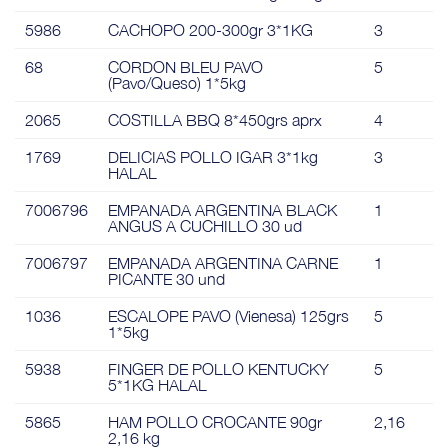
5986
CACHOPO 200-300gr 3*1KG
3
68
CORDON BLEU PAVO
5
(Pavo/Queso) 1*5kg
2065
COSTILLA BBQ 8*450grs aprx
4
1769
DELICIAS POLLO IGAR 3*1kg
3
HALAL
7006796
EMPANADA ARGENTINA BLACK
1
ANGUS A CUCHILLO 30 ud
7006797
EMPANADA ARGENTINA CARNE
1
PICANTE 30 und
1036
ESCALOPE PAVO (Vienesa) 125grs
5
1*5kg
5938
FINGER DE POLLO KENTUCKY
5
5*1KG HALAL
5865
HAM POLLO CROCANTE 90gr
2,16
2,16 kg