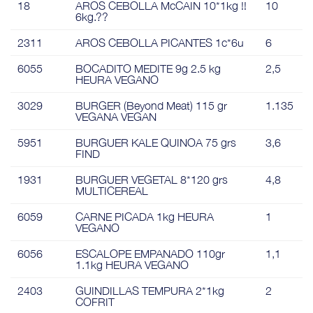
18
AROS CEBOLLA McCAIN 10*1kg !!
10
6kg.??
2311
AROS CEBOLLA PICANTES 1c*6u
6
6055
BOCADITO MEDITE 9g 2.5 kg
2,5
HEURA VEGANO
3029
BURGER (Beyond Meat) 115 gr
1.135
VEGANA VEGAN
5951
BURGUER KALE QUINOA 75 grs
3,6
FIND
1931
BURGUER VEGETAL 8*120 grs
4,8
MULTICEREAL
6059
CARNE PICADA 1kg HEURA
1
VEGANO
6056
ESCALOPE EMPANADO 110gr
1,1
1.1kg HEURA VEGANO
2403
GUINDILLAS TEMPURA 2*1kg
2
COFRIT