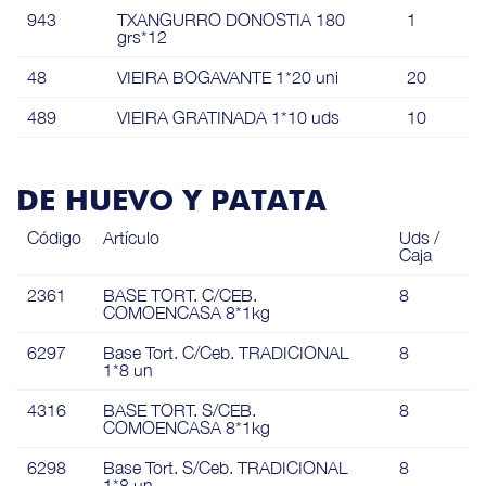
943
TXANGURRO DONOSTIA 180
1
grs*12
48
VIEIRA BOGAVANTE 1*20 uni
20
489
VIEIRA GRATINADA 1*10 uds
10
DE HUEVO Y PATATA
Código
Artículo
Uds /
Caja
2361
BASE TORT. C/CEB.
8
COMOENCASA 8*1kg
6297
Base Tort. C/Ceb. TRADICIONAL
8
1*8 un
4316
BASE TORT. S/CEB.
8
COMOENCASA 8*1kg
6298
Base Tort. S/Ceb. TRADICIONAL
8
1*8 un