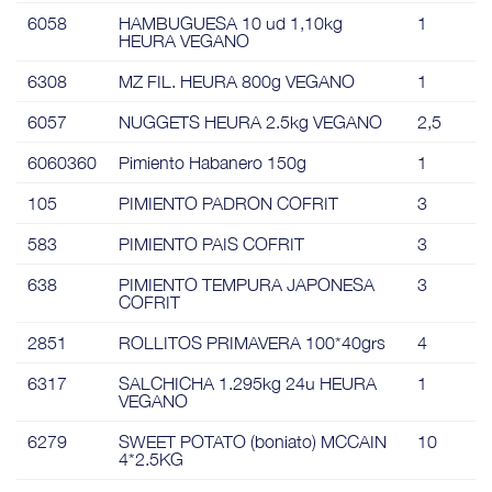
6058
HAMBUGUESA 10 ud 1,10kg
1
HEURA VEGANO
6308
MZ FIL. HEURA 800g VEGANO
1
6057
NUGGETS HEURA 2.5kg VEGANO
2,5
6060360
Pimiento Habanero 150g
1
105
PIMIENTO PADRON COFRIT
3
583
PIMIENTO PAIS COFRIT
3
638
PIMIENTO TEMPURA JAPONESA
3
COFRIT
2851
ROLLITOS PRIMAVERA 100*40grs
4
6317
SALCHICHA 1.295kg 24u HEURA
1
VEGANO
6279
SWEET POTATO (boniato) MCCAIN
10
4*2.5KG