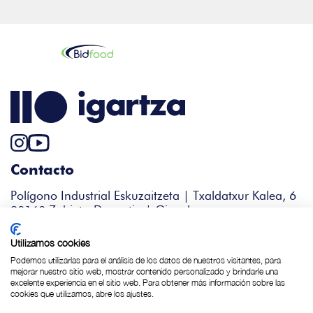
Contacto
Polígono Industrial Eskuzaitzeta | Txaldatxur Kalea, 6
20160 Zubieta-Donostia | Gipuzkoa
+34 943 344 338
Utilizamos cookies
igartza@bidfood.es
Podemos utilizarlas para el análisis de los datos de nuestros visitantes, para
mejorar nuestro sitio web, mostrar contenido personalizado y brindarle una
excelente experiencia en el sitio web. Para obtener más información sobre las
cookies que utilizamos, abre los ajustes.
Política de Cookies