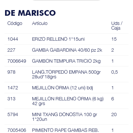
DE MARISCO
Código
Artículo
Uds /
Caja
1044
ERIZO RELLENO 1*15uni
15
227
GAMBA GABARDINA 40/60 pz 2k
2
7006649
GAMBON TEMPURA TRICIO 2kg
1
978
LANG.TORPEDO EMPANA 500gr
0,5
28ud*18grs
1472
MEJILLON ORMA (12 uni) bdj
1
313
MEJILLON RELLENO ORMA (6 kg)
6
42 grs
5794
MINI TXANG DONOSTIA 100 gr
20
1*20un
7005406
PIMIENTO RAPE GAMBAS REB.
1