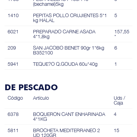
(bechamel)5kg
1410
PEPITAS POLLO CRUJIENTES 5*1
5
kg HALAL
6021
PREPARADO CARNE ASADA
157,55
4*1,8kg
*
209
SAN JACOBO BENET 90gr 1*6kg
6
B352100
5941
TEQUE?O Q.GOUDA 60u*40g
1
DE PESCADO
Código
Artículo
Uds /
Caja
6378
BOQUERON CANT ENHARINADA
4
4*1KG
5811
BROCHETA MEDITERRANEO 2
15
UD 120GR