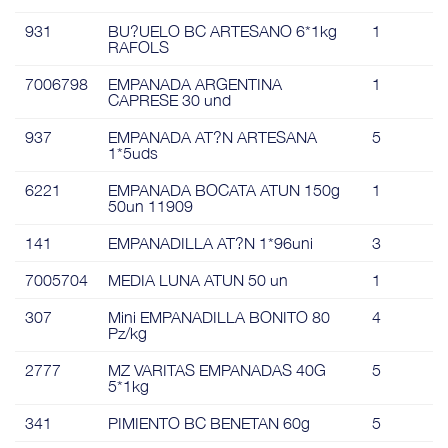
931
BU?UELO BC ARTESANO 6*1kg
1
RAFOLS
7006798
EMPANADA ARGENTINA
1
CAPRESE 30 und
937
EMPANADA AT?N ARTESANA
5
1*5uds
6221
EMPANADA BOCATA ATUN 150g
1
50un 11909
141
EMPANADILLA AT?N 1*96uni
3
7005704
MEDIA LUNA ATUN 50 un
1
307
Mini EMPANADILLA BONITO 80
4
Pz/kg
2777
MZ VARITAS EMPANADAS 40G
5
5*1kg
341
PIMIENTO BC BENETAN 60g
5