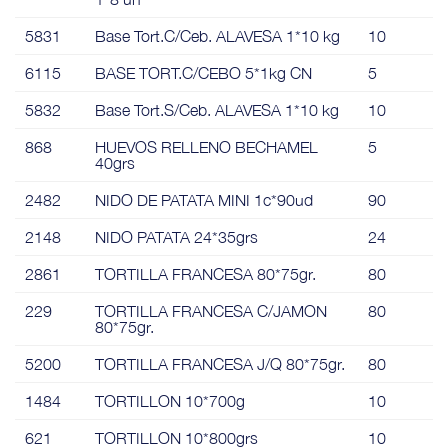
5831
Base Tort.C/Ceb. ALAVESA 1*10 kg
10
6115
BASE TORT.C/CEBO 5*1kg CN
5
5832
Base Tort.S/Ceb. ALAVESA 1*10 kg
10
868
HUEVOS RELLENO BECHAMEL
5
40grs
2482
NIDO DE PATATA MINI 1c*90ud
90
2148
NIDO PATATA 24*35grs
24
2861
TORTILLA FRANCESA 80*75gr.
80
229
TORTILLA FRANCESA C/JAMON
80
80*75gr.
5200
TORTILLA FRANCESA J/Q 80*75gr.
80
1484
TORTILLON 10*700g
10
621
TORTILLON 10*800grs
10