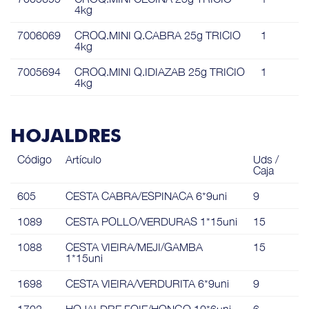
4kg
7006069
CROQ.MINI Q.CABRA 25g TRICIO
1
4kg
7005694
CROQ.MINI Q.IDIAZAB 25g TRICIO
1
4kg
HOJALDRES
Código
Artículo
Uds /
Caja
605
CESTA CABRA/ESPINACA 6*9uni
9
1089
CESTA POLLO/VERDURAS 1*15uni
15
1088
CESTA VIEIRA/MEJI/GAMBA
15
1*15uni
1698
CESTA VIEIRA/VERDURITA 6*9uni
9