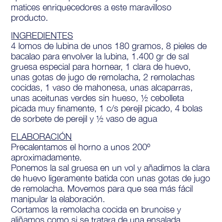
matices enriquecedores a este maravilloso
producto.
INGREDIENTES
4 lomos de lubina de unos 180 gramos, 8 pieles de
bacalao para envolver la lubina, 1.400 gr de sal
gruesa especial para hornear, 1 clara de huevo,
unas gotas de jugo de remolacha, 2 remolachas
cocidas, 1 vaso de mahonesa, unas alcaparras,
unas aceitunas verdes sin hueso, ½ cebolleta
picada muy finamente, 1 c/s perejil picado, 4 bolas
de sorbete de perejil y ½ vaso de agua
ELABORACIÓN
Precalentamos el horno a unos 200º
aproximadamente.
Ponemos la sal gruesa en un vol y añadimos la clara
de huevo ligeramente batida con unas gotas de jugo
de remolacha. Movemos para que sea más fácil
manipular la elaboración.
Cortamos la remolacha cocida en brunoise y
aliñamos como si se tratara de una ensalada.